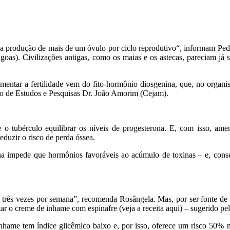
 a produção de mais de um óvulo por ciclo reprodutivo“, informam Pedr
goas). Civilizações antigas, como os maias e os astecas, pareciam já 
ntar a fertilidade vem do fito-hormônio diosgenina, que, no organis
tro de Estudos e Pesquisas Dr. João Amorim (Cejam).
o tubérculo equilibrar os níveis de progesterona. E, com isso, amen
eduzir o risco de perda óssea.
a impede que hormônios favoráveis ao acúmulo de toxinas – e, conse
rês vezes por semana”, recomenda Rosângela. Mas, por ser fonte de ca
o creme de inhame com espinafre (veja a receita aqui) – sugerido pela
 inhame tem índice glicêmico baixo e, por isso, oferece um risco 50% 