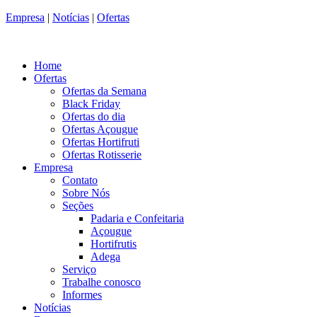
Empresa
|
Notícias
|
Ofertas
Home
Ofertas
Ofertas da Semana
Black Friday
Ofertas do dia
Ofertas Açougue
Ofertas Hortifruti
Ofertas Rotisserie
Empresa
Contato
Sobre Nós
Seções
Padaria e Confeitaria
Açougue
Hortifrutis
Adega
Serviço
Trabalhe conosco
Informes
Notícias