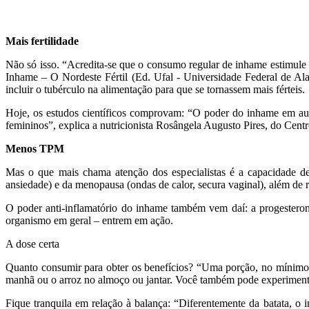
Mais fertilidade
Não só isso. “Acredita-se que o consumo regular de inhame estimule
Inhame – O Nordeste Fértil (Ed. Ufal ­- Universidade Federal de Ala
incluir o tubérculo na alimentação para que se tornassem mais férteis.
Hoje, os estudos científicos comprovam: “O poder do inhame em aume
femininos”, explica a nutricionista Rosângela Augusto Pires, do Cen
Menos TPM
Mas o que mais chama atenção dos especialistas é a capacidade de 
ansiedade) e da menopausa (ondas de calor, secura vaginal), além de r
O poder anti-inflamatório do inhame também vem daí: a progesteron
organismo em geral – entrem em ação.
A dose certa
Quanto consumir para obter os benefícios? “Uma porção, no mínimo t
manhã ou o arroz no almoço ou jantar. Você também pode experimentar 
Fique tranquila em relação à balança: “Diferentemente da batata, o