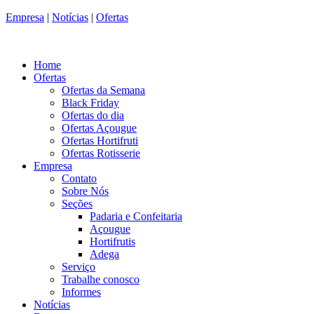
Empresa
|
Notícias
|
Ofertas
Home
Ofertas
Ofertas da Semana
Black Friday
Ofertas do dia
Ofertas Açougue
Ofertas Hortifruti
Ofertas Rotisserie
Empresa
Contato
Sobre Nós
Seções
Padaria e Confeitaria
Açougue
Hortifrutis
Adega
Serviço
Trabalhe conosco
Informes
Notícias